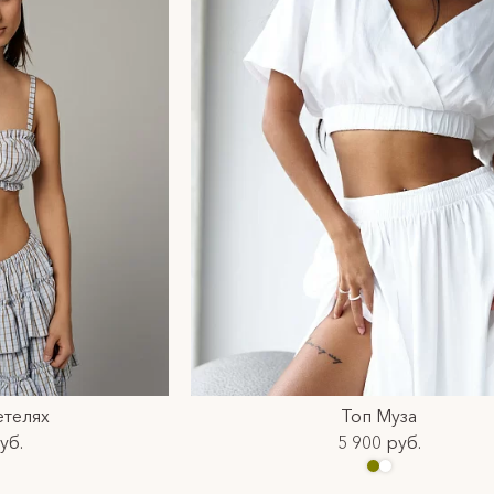
етелях
Топ Муза
уб.
5 900 руб.