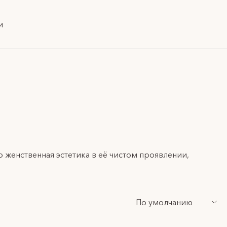
и
женственная эстетика в её чистом проявлении,
ики, легкомысленности и свободы в повседневную
По умолчанию
будете с восхищением носить каждый день.