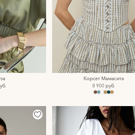
за
Корсет Мамасита
уб.
8 900 руб.