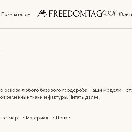
Покупателям
Войт
ы
 основа любого базового гардероба. Наши модели — это 
современные ткани и фактуры.
Читать далее.
стуры и оттенки – это попытка привнести нотки романт
Размер
Материал
Цена
 оставить только то, что вы по-настоящему полюбите и 