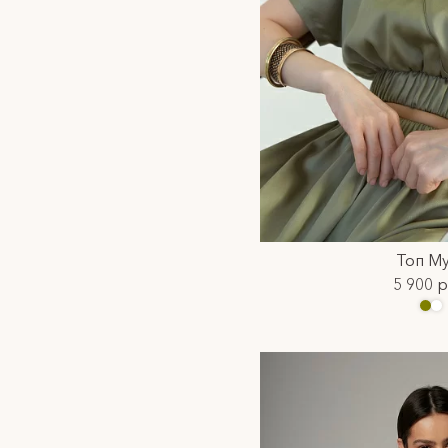
Топ Му
5 900 р