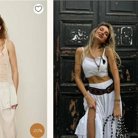
льные ткани, естественные цвета делают каждую вещь мн
ановятся частью жизни: их не нужно «придумывать» — они
на выбор. В нашем интернет-магазине купить модели, кот
одежду, где каждая вещь – уникальное творение дизайн
игинальность, комфорт и натуральный материал являютс
но каждый день.
-20%