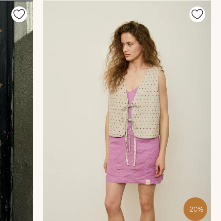
огофункциональной, которая станет частью разных
 просто всегда под рукой. Утром вы быстро собираете
орые легко сочетать с любым низом, быстро создавая
ера с глубоким смыслом и подчёркнутой
я основой гардероба, который выглядит современно,
-20%