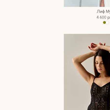
Лиф М
4 600 р