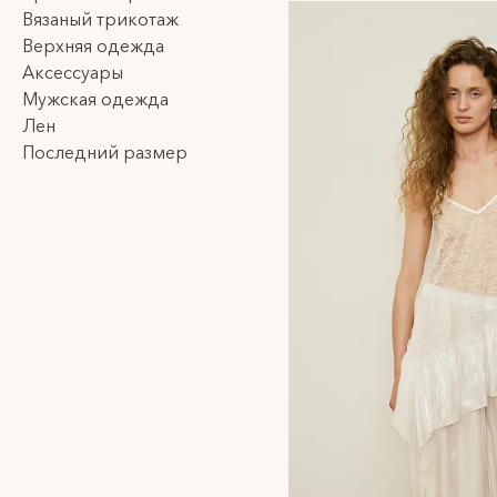
Приятные к телу натура
Вязаный трикотаж
образов. Такие топы ст
Верхняя одежда
образ, не тратя время 
Аксессуары
цельный стиль.
Мужская одежда
Лен
FREEDOMTAG — это про 
Последний размер
индивидуальностью. Ор
женственно и гармонич