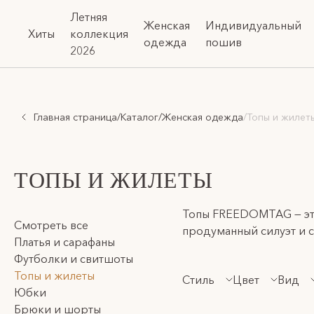
Летняя
Женская
Индивидуальный
Хиты
коллекция
одежда
пошив
2026
Главная страница
/
Каталог
/
Женская одежда
/
Топы и жилет
ТОПЫ И ЖИЛЕТЫ
Топы FREEDOMTAG — это
Смотреть все
продуманный силуэт и 
Платья и сарафаны
Футболки и свитшоты
Здесь оригинальные тек
Топы и жилеты
Стиль
Цвет
Вид
жизнь: убрать лишнее и
Юбки
Брюки и шорты