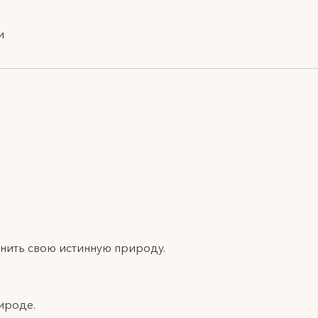
и
ы вспомнить свою истинную природу.
ироде.