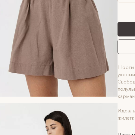
Шорты 
уютный
Свобод
полуль
карман
Идеаль
жилетк
Цвет: 