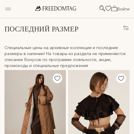
Войти
ХИТЫ
ПОСЛЕДНИЙ РАЗМЕР
ЛЕТНЯЯ КОЛЛЕКЦИЯ 2026
Специальные цены на архивные коллекции и последние
размеры в наличии! На товары из раздела не применяются:
списание бонусов по программе лояльности, акции,
ЖЕНСКАЯ ОДЕЖДА
промокоды и специальные предложения
Смотреть все
Вязаный трикотаж
ИНДИВИДУАЛЬНЫЙ ПОШИВ
Платья и сарафаны
Верхняя одежда
Футболки и свитшоты
Аксессуары
ПОДАРОЧНЫЕ СЕРТИФИКАТЫ
Топы и жилеты
Мужская одежда
ПОКУПАТЕЛЯМ
Юбки
Лен
О нас
Возврат товара
Брюки и шорты
Последний размер
ВХОД
/
РЕГИСТРАЦИЯ
Акции
Программа лояльности