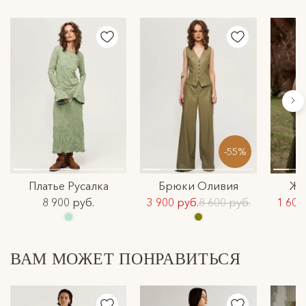
Ирина, мы очень рады, что Вы остались довольны
покупкой!❤️
-55%
Платье Русалка
Брюки Оливия
Жи
8 900 руб.
3 900 руб.
8 600 руб.
1 600
ВАМ МОЖЕТ ПОНРАВИТЬСЯ