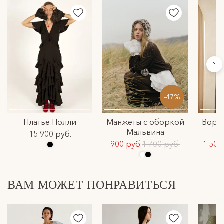
-47%
Платье Полли
Манжеты с оборкой
Воро
Мальвина
15 900 руб.
900 руб.
1 700 руб.
1 500
ВАМ МОЖЕТ ПОНРАВИТЬСЯ