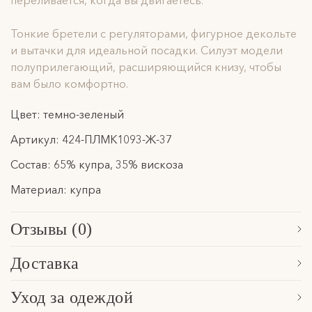
переливается, когда вы двигаетесь.
Тонкие бретели с регуляторами, фигурное декольте
и вытачки для идеальной посадки. Силуэт модели
полуприлегающий, расширяющийся книзу, чтобы
вам было комфортно.
Цвет: темно-зеленый
Артикул: 424-ПЛМК1093-Ж-37
Состав: 65% купра, 35% вискоза
Материал: купра
Отзывы (0)
Сначала новые
Доставка
Обработка заказа, формирование посылки и последующая
Уход за одеждой
передача в указанную службу доставки осуществляется в