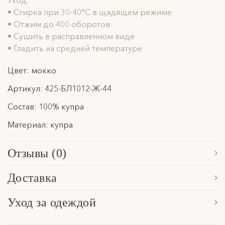
Уход:
• Стирка при 30-40°C в щадящем режиме
• Отжим до 400 оборотов
• Сушить в расправленном виде
• Гладить на средней температуре
Цвет: мокко
Артикул: 425-БЛ1012-Ж-44
Состав: 100% купра
Материал: купра
Отзывы (0)
Сначала новые
Доставка
Обработка заказа, формирование посылки и последующая
Уход за одеждой
передача в указанную службу доставки осуществляется в
Расскажем основные особенности по уходу за нашими
течение 3 рабочих дней. Отправки осуществляются в будние