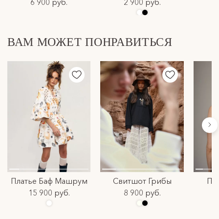
6 900 руб.
2 900 руб.
ВАМ МОЖЕТ ПОНРАВИТЬСЯ
Платье Баф Машрум
Свитшот Грибы
Пл
15 900 руб.
8 900 руб.
1