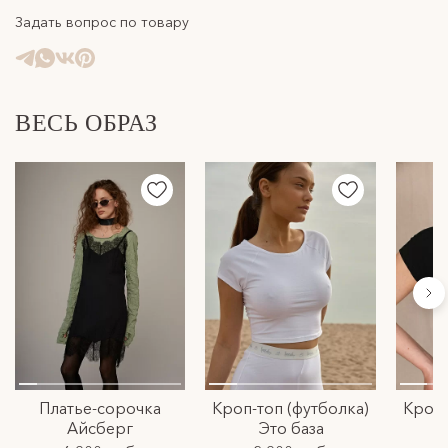
Задать вопрос по товару
Отправляем посылки курьерской компаний СДЭК.
Подробнее с условиями доставки можно ознакомиться в
разделе доставка.
ВЕСЬ ОБРАЗ
Платье-сорочка
Кроп-топ (футболка)
Кроп-
Айсберг
Это база