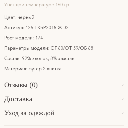
Утюг при температуре 160 гр
Цвет: черный
Артикул: 126-ТКБР2018-Ж-02
Рост модели: 174
Параметры модели: ОГ 80/ОТ 59/ОБ 88
Состав: 92% хлопок, 8% эластан
Материал: футер 2-хнитка
Отзывы (0)
Сначала новые
Доставка
Обработка заказа, формирование посылки и последующая
Уход за одеждой
передача в указанную службу доставки осуществляется в
Расскажем основные особенности по уходу за нашими
течение 3 рабочих дней. Отправки осуществляются в будние
изделями в разделе
уход за одеждой
.
дни с понедельника по пятницу.