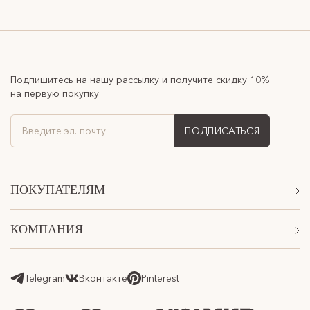
Подпишитесь на нашу рассылку и получите скидку 10%
на первую покупку
ПОДПИСАТЬСЯ
ПОКУПАТЕЛЯМ
Акции
КОМПАНИЯ
Подарочные сертификаты
О Нас
Доставка
Магазины
Telegram
Вконтакте
Pinterest
Оплата
Контакты
Возврат товара