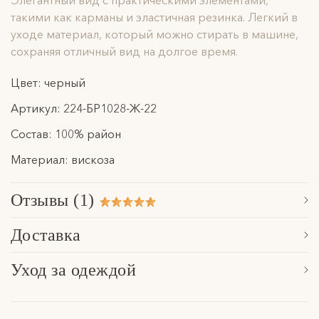
Элегантный вид с практическими элементами,
такими как карманы и эластичная резинка. Легкий в
уходе материал, который можно стирать в машине,
сохраняя отличный вид на долгое время.
Цвет: черный
Артикул: 224-БР1028-Ж-22
Состав: 100% район
Материал: вискоза
Отзывы (1)
Сначала новые
Доставка
Катя
Обработка заказа, формирование посылки и последующая
Уход за одеждой
10 апреля 2025
передача в указанную службу доставки осуществляется в
Расскажем основные особенности по уходу за нашими
течение 3 рабочих дней. Отправки осуществляются в будние
Удобные и практичные! На поясе резинка с логотипом, не
изделями в разделе
уход за одеждой
.
дни с понедельника по пятницу.
давит. Классный принт