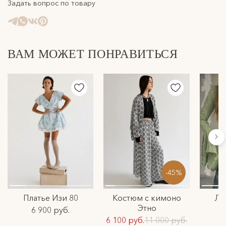
FREEDOMTAG
Задать вопрос по товару
Отправляем посылки курьерской компаний СДЭК.
Катя, благодарим! Возвращайтесь за покупками❤️
Подробнее с условиями доставки можно ознакомиться в
разделе доставка.
ВАМ МОЖЕТ ПОНРАВИТЬСЯ
-45%
Платье Изи 80
Костюм с кимоно
Ло
Этно
6 900 руб.
6 100 руб.
11 000 руб.