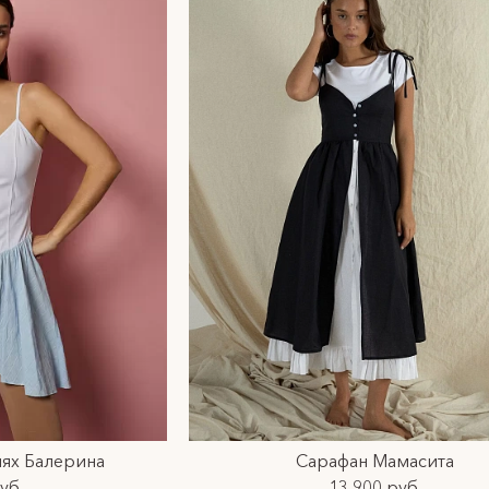
лях Балерина
Сарафан Мамасита
уб.
13 900 руб.