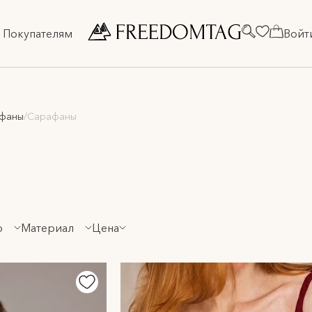
Покупателям
Войт
афаны
/
Сарафаны
р
Материал
Цена