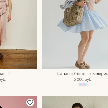
раш 2.0
Платье на бретелях Балери
руб.
5 000 руб.