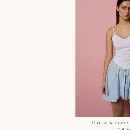
Платье на брете
5 000 р