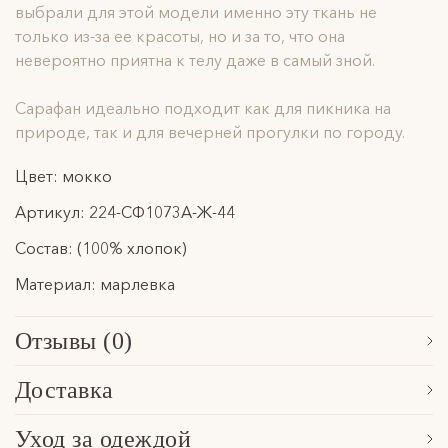
выбрали для этой модели именно эту ткань не
только из-за ее красоты, но и за то, что она
невероятно приятна к телу даже в самый зной.
Сарафан идеально подходит как для пикника на
природе, так и для вечерней прогулки по городу.
Цвет: мокко
Артикул: 224-СФ1073А-Ж-44
Состав: (100% хлопок)
Материал: марлевка
Отзывы (0)
Сначала новые
Доставка
Обработка заказа, формирование посылки и последующая
Уход за одеждой