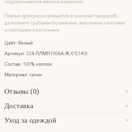
подчеркивается мягкой резинкой.
Платье прекрасно впишется в осенний гардероб,
дополните грубыми ботинками, высокими сапогами
и плотными колготками
Цвет: белый
Артикул: 324-ПЛМН1006А-Ж-01(140)
Состав: 100% хлопок
Материал: сатин
Отзывы (0)
Сначала новые
Доставка
Обработка заказа, формирование посылки и последующая
Уход за одеждой
передача в указанную службу доставки осуществляется в
Расскажем основные особенности по уходу за нашими
течение 3 рабочих дней. Отправки осуществляются в будние