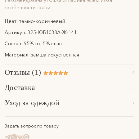
Рекомендована утюжка отпаривателем из-за
особенности ткани.
Цвет: темно-коричневый
Артикул: 325-ЮБ1038А-Ж-141
Состав: 95% пэ, 5% спан
Материал: замша искуственная
Отзывы (1)
Сначала новые
Доставка
Наталья
Обработка заказа, формирование посылки и последующая
Уход за одеждой
29 августа 2025
передача в указанную службу доставки осуществляется в
Расскажем основные особенности по уходу за нашими
течение 3 рабочих дней. Отправки осуществляются в будние
изделями в разделе
уход за одеждой
.
дни с понедельника по пятницу.
Задать вопрос по товару
Отправляем посылки курьерской компаний СДЭК.
Подробнее с условиями доставки можно ознакомиться в