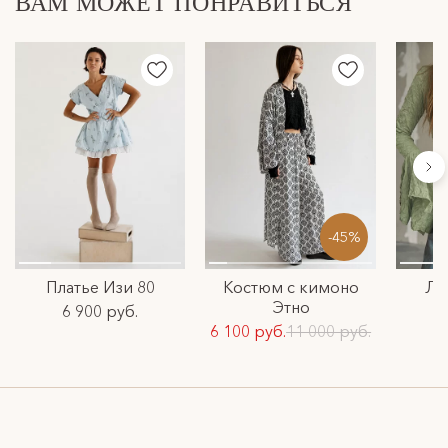
ВАМ МОЖЕТ ПОНРАВИТЬСЯ
-45%
Платье Изи 80
Костюм с кимоно
Ло
Этно
6 900 руб.
6 100 руб.
11 000 руб.