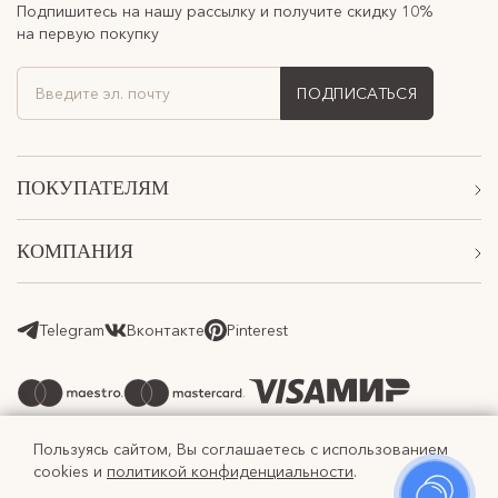
Подпишитесь на нашу рассылку и получите скидку 10%
на первую покупку
ПОДПИСАТЬСЯ
ПОКУПАТЕЛЯМ
Акции
КОМПАНИЯ
Подарочные сертификаты
О Нас
Доставка
Магазины
Telegram
Вконтакте
Pinterest
Оплата
Контакты
Возврат товара
Программа лояльности
Реферальная программа
Пользуясь сайтом, Вы соглашаетесь с использованием
cookies и
политикой конфиденциальности
.
Оферта
(c) 2018 - 2026 Freedomtag