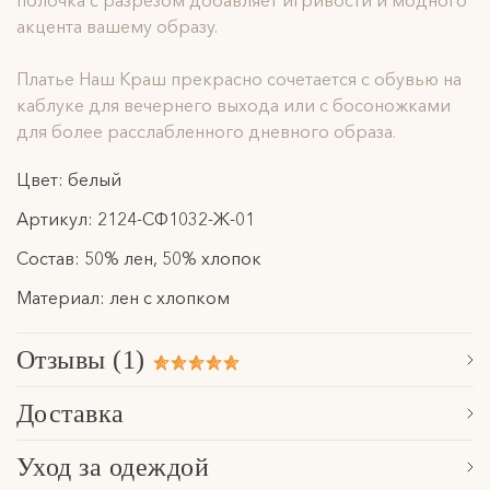
полочка с разрезом добавляет игривости и модного
акцента вашему образу.
Платье Наш Краш прекрасно сочетается с обувью на
каблуке для вечернего выхода или с босоножками
для более расслабленного дневного образа.
Цвет: белый
Артикул: 2124-СФ1032-Ж-01
Состав: 50% лен, 50% хлопок
Материал: лен с хлопком
Отзывы (1)
Сначала новые
Доставка
Мира
Обработка заказа, формирование посылки и последующая
Уход за одеждой
15 апреля 2025
передача в указанную службу доставки осуществляется в