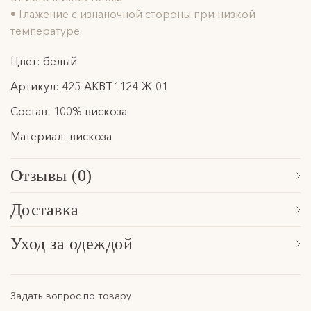
• Глажение с изнаночной стороны при низкой
температуре.
Цвет: белый
Артикул: 425-АКВТ1124-Ж-01
Состав: 100% вискоза
Материал: вискоза
Отзывы (0)
Сначала новые
Доставка
Обработка заказа, формирование посылки и последующая
Уход за одеждой
передача в указанную службу доставки осуществляется в
Расскажем основные особенности по уходу за нашими
течение 3 рабочих дней. Отправки осуществляются в будние
изделями в разделе
уход за одеждой
.
дни с понедельника по пятницу.
Задать вопрос по товару
Отправляем посылки курьерской компаний СДЭК.