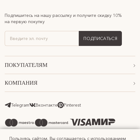
Подпишитесь на нашу рассылку и получите скидку 10%
на первую покупку
ПОДПИСАТЬСЯ
ПОКУПАТЕЛЯМ
Акции
КОМПАНИЯ
Подарочные сертификаты
О Нас
Доставка
Магазины
Telegram
Вконтакте
Pinterest
Оплата
Контакты
Возврат товара
Программа лояльности
Реферальная программа
Пользуясь сайтом, Вы соглашаетесь с использованием